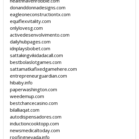
healthhavenrobbie.com
donanddonnadesigns.com
eagleoneconstructiontx.com
equiflexvitality.com
onlylovesg.com
activedesenvolvimento.com
dailyhubpages.com
idnplaysbobet.com
sattakingvikidadacall.com
bestbolaslotgames.com
sattamatkafixedgamehere.com
entrepreneurguardian.com
hibaby.info
paperwashington.com
weedemup.com
bestchancecasino.com
bilalliaqat.com
autodispensadores.com
inductioncooktopp.com
newsmedicaltoday.com
roofingnevada.info