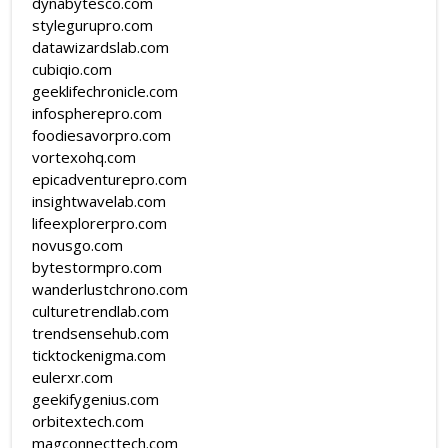
dynabytesco.com
stylegurupro.com
datawizardslab.com
cubiqio.com
geeklifechronicle.com
infospherepro.com
foodiesavorpro.com
vortexohq.com
epicadventurepro.com
insightwavelab.com
lifeexplorerpro.com
novusgo.com
bytestormpro.com
wanderlustchrono.com
culturetrendlab.com
trendsensehub.com
ticktockenigma.com
eulerxr.com
geekifygenius.com
orbitextech.com
magconnecttech.com