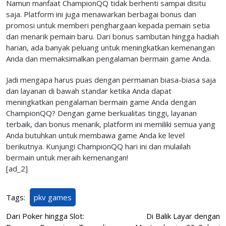
Namun manfaat ChampionQQ tidak berhenti sampai disitu
saja. Platform ini juga menawarkan berbagai bonus dan
promosi untuk memberi penghargaan kepada pemain setia
dan menarik pemain baru. Dari bonus sambutan hingga hadiah
harian, ada banyak peluang untuk meningkatkan kemenangan
Anda dan memaksimalkan pengalaman bermain game Anda.
Jadi mengapa harus puas dengan permainan biasa-biasa saja
dan layanan di bawah standar ketika Anda dapat
meningkatkan pengalaman bermain game Anda dengan
ChampionQQ? Dengan game berkualitas tinggi, layanan
terbaik, dan bonus menarik, platform ini memiliki semua yang
Anda butuhkan untuk membawa game Anda ke level
berikutnya. Kunjungi ChampionQQ hari ini dan mulailah
bermain untuk meraih kemenangan!
[ad_2]
Tags:
pkv games
Post
Dari Poker hingga Slot:
Di Balik Layar dengan