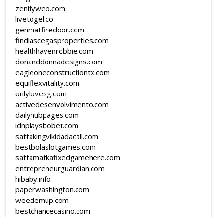
zenifyweb.com
livetogel.co
genmatfiredoor.com
findlascegasproperties.com
healthhavenrobbie.com
donanddonnadesigns.com
eagleoneconstructiontx.com
equiflexvitality.com
onlylovesg.com
activedesenvolvimento.com
dailyhubpages.com
idnplaysbobet.com
sattakingvikidadacall.com
bestbolaslotgames.com
sattamatkafixedgamehere.com
entrepreneurguardian.com
hibaby.info
paperwashington.com
weedemup.com
bestchancecasino.com