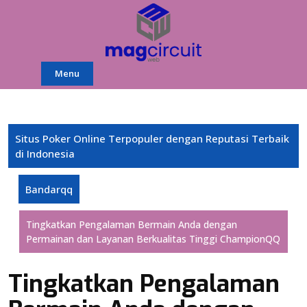
Skip
to
content
Menu
Situs Poker Online Terpopuler dengan Reputasi Terbaik
di Indonesia
Bandarqq
Tingkatkan Pengalaman Bermain Anda dengan
Permainan dan Layanan Berkualitas Tinggi ChampionQQ
Tingkatkan Pengalaman