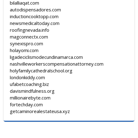
bilalliaqat.com
autodispensadores.com
inductioncooktopp.com
newsmedicaltoday.com
roofingnevada.info
magconnectx.com
synexispro.com
holayomi.com
ligadeciclismodecundinamarca.com
nashvilleworkerscompensationattorney.com
holyfamilycathedralschool.org
londonkiddy.com
ufabetcoaching.biz
davismindfulness.org
millionairebyte.com
fortechday.com
getcaminorealestateusa.xyz