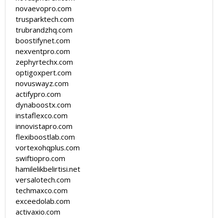
novaevopro.com
trusparktech.com
trubrandzhq.com
boostifynet.com
nexventpro.com
zephyrtechx.com
optigoxpert.com
novuswayz.com
actifypro.com
dynaboostx.com
instaflexco.com
innovistapro.com
flexiboostlab.com
vortexohqplus.com
swiftiopro.com
hamilelikbelirtisi.net
versalotech.com
techmaxco.com
exceedolab.com
activaxio.com