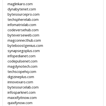
maglinkaro.com
dynabytenet.com
bytesourcepro.com
techspherelab.com
infomatrixlab.com
codeversehub.com
byteverseweb.com
magconnecthub.com
byteboostgenius.com
synapsegoplus.com
infopedianet.com
codepulsenet.com
magdynotech.com
techscopehq.com
digizineplus.com
innovexaro.com
bytesourcelab.com
infosparknet.com
maxxifyitnow.com
quixifynow.com