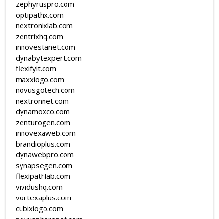
zephyruspro.com
optipathx.com
nextronixlab.com
zentrixhq.com
innovestanet.com
dynabytexpert.com
flexifyit.com
maxxiogo.com
novusgotech.com
nextronnet.com
dynamoxco.com
zenturogen.com
innovexaweb.com
brandioplus.com
dynawebpro.com
synapsegen.com
flexipathlab.com
vividushq.com
vortexaplus.com
cubixiogo.com