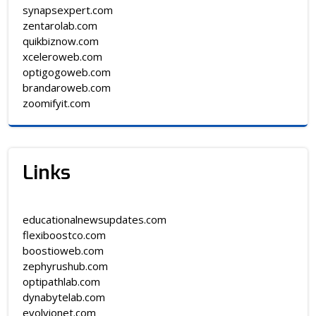
synapsexpert.com
zentarolab.com
quikbiznow.com
xceleroweb.com
optigogoweb.com
brandaroweb.com
zoomifyit.com
Links
educationalnewsupdates.com
flexiboostco.com
boostioweb.com
zephyrushub.com
optipathlab.com
dynabytelab.com
evolvionet.com