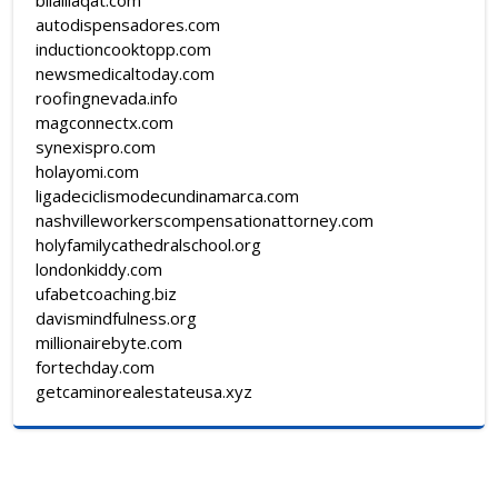
bilalliaqat.com
autodispensadores.com
inductioncooktopp.com
newsmedicaltoday.com
roofingnevada.info
magconnectx.com
synexispro.com
holayomi.com
ligadeciclismodecundinamarca.com
nashvilleworkerscompensationattorney.com
holyfamilycathedralschool.org
londonkiddy.com
ufabetcoaching.biz
davismindfulness.org
millionairebyte.com
fortechday.com
getcaminorealestateusa.xyz