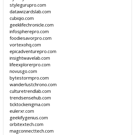
stylegurupro.com
datawizardslab.com
cubiqio.com
geeklifechronicle.com
infospherepro.com
foodiesavorpro.com
vortexohq.com
epicadventurepro.com
insightwavelab.com
lifeexplorerpro.com
novusgo.com
bytestormpro.com
wanderlustchrono.com
culturetrendlab.com
trendsensehub.com
ticktockenigma.com
eulerxr.com
geekifygenius.com
orbitextech.com
magconnecttech.com