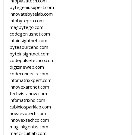
infoplazatech.com
bytegeniusxpert.com
innovatebytelab.com
infobytepro.com
magbytego.com
codegeniusnet.com
infoinsightnet.com
bytesourcehq.com
byteinsightnet.com
codepulsetechco.com
digizineweb.com
codeconnectx.com
infomatrixxpert.com
innovexaronet.com
techvistanow.com
infomatrixhq.com
cubixiosparklab.com
novaevotech.com
innovextechco.com
maglinkgenius.com
magcircuitlab.com