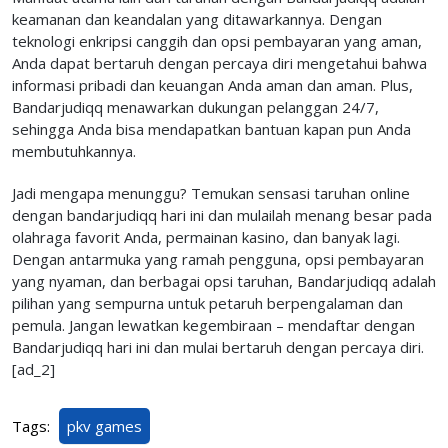
keamanan dan keandalan yang ditawarkannya. Dengan
teknologi enkripsi canggih dan opsi pembayaran yang aman,
Anda dapat bertaruh dengan percaya diri mengetahui bahwa
informasi pribadi dan keuangan Anda aman dan aman. Plus,
Bandarjudiqq menawarkan dukungan pelanggan 24/7,
sehingga Anda bisa mendapatkan bantuan kapan pun Anda
membutuhkannya.
Jadi mengapa menunggu? Temukan sensasi taruhan online
dengan bandarjudiqq hari ini dan mulailah menang besar pada
olahraga favorit Anda, permainan kasino, dan banyak lagi.
Dengan antarmuka yang ramah pengguna, opsi pembayaran
yang nyaman, dan berbagai opsi taruhan, Bandarjudiqq adalah
pilihan yang sempurna untuk petaruh berpengalaman dan
pemula. Jangan lewatkan kegembiraan – mendaftar dengan
Bandarjudiqq hari ini dan mulai bertaruh dengan percaya diri.
[ad_2]
Tags:
pkv games