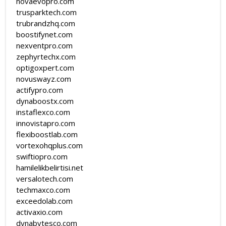
novaevopro.com
trusparktech.com
trubrandzhq.com
boostifynet.com
nexventpro.com
zephyrtechx.com
optigoxpert.com
novuswayz.com
actifypro.com
dynaboostx.com
instaflexco.com
innovistapro.com
flexiboostlab.com
vortexohqplus.com
swiftiopro.com
hamilelikbelirtisi.net
versalotech.com
techmaxco.com
exceedolab.com
activaxio.com
dynabytesco.com