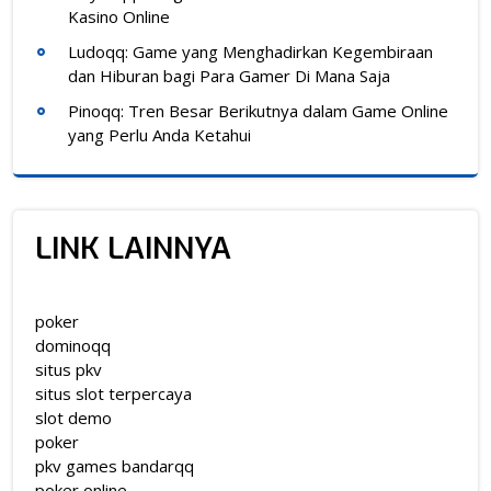
Kasino Online
Ludoqq: Game yang Menghadirkan Kegembiraan
dan Hiburan bagi Para Gamer Di Mana Saja
Pinoqq: Tren Besar Berikutnya dalam Game Online
yang Perlu Anda Ketahui
LINK LAINNYA
poker
dominoqq
situs pkv
situs slot terpercaya
slot demo
poker
pkv games bandarqq
poker online