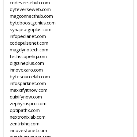
codeversehub.com
byteverseweb.com
magconnecthub.com
byteboostgenius.com
synapsegoplus.com
infopedianet.com
codepulsenet.com
magdynotech.com
techscopehq.com
digizineplus.com
innovexaro.com
bytesourcelab.com
infosparknet.com
maxxifyitnow.com
quixifynow.com
zephyruspro.com
optipathx.com
nextronixlab.com
zentrixhq.com
innovestanet.com