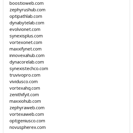
boostioweb.com
zephyrushub.com
optipathlab.com
dynabytelab.com
evolvionet.com
synexisplus.com
vortexonet.com
maxxifynet.com
innovexahub.com
dynacorelab.com
synexistechco.com
truvivopro.com
vividusco.com
vortexahq.com
zenithifyit.com
maxxiohub.com
zephyraweb.com
vortexaweb.com
optigeniusco.com
novuspherex.com