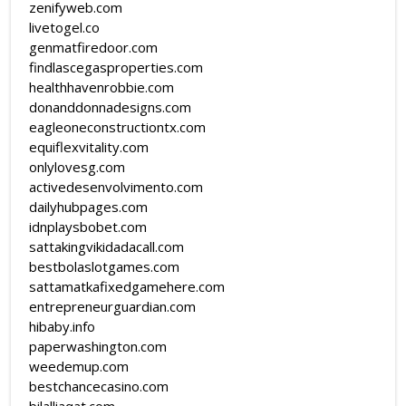
zenifyweb.com
livetogel.co
genmatfiredoor.com
findlascegasproperties.com
healthhavenrobbie.com
donanddonnadesigns.com
eagleoneconstructiontx.com
equiflexvitality.com
onlylovesg.com
activedesenvolvimento.com
dailyhubpages.com
idnplaysbobet.com
sattakingvikidadacall.com
bestbolaslotgames.com
sattamatkafixedgamehere.com
entrepreneurguardian.com
hibaby.info
paperwashington.com
weedemup.com
bestchancecasino.com