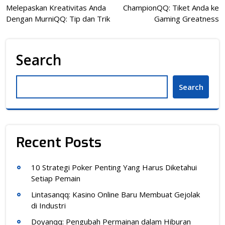
Post
Melepaskan Kreativitas Anda
ChampionQQ: Tiket Anda ke
Dengan MurniQQ: Tip dan Trik
Gaming Greatness
navigation
Search
Search
Recent Posts
10 Strategi Poker Penting Yang Harus Diketahui
Setiap Pemain
Lintasanqq: Kasino Online Baru Membuat Gejolak
di Industri
Doyanqq: Pengubah Permainan dalam Hiburan