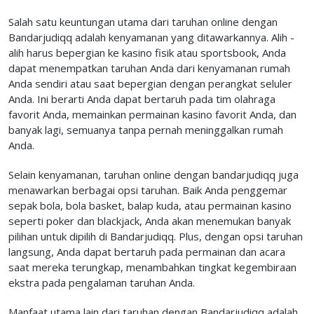
Salah satu keuntungan utama dari taruhan online dengan
Bandarjudiqq adalah kenyamanan yang ditawarkannya. Alih -
alih harus bepergian ke kasino fisik atau sportsbook, Anda
dapat menempatkan taruhan Anda dari kenyamanan rumah
Anda sendiri atau saat bepergian dengan perangkat seluler
Anda. Ini berarti Anda dapat bertaruh pada tim olahraga
favorit Anda, memainkan permainan kasino favorit Anda, dan
banyak lagi, semuanya tanpa pernah meninggalkan rumah
Anda.
Selain kenyamanan, taruhan online dengan bandarjudiqq juga
menawarkan berbagai opsi taruhan. Baik Anda penggemar
sepak bola, bola basket, balap kuda, atau permainan kasino
seperti poker dan blackjack, Anda akan menemukan banyak
pilihan untuk dipilih di Bandarjudiqq. Plus, dengan opsi taruhan
langsung, Anda dapat bertaruh pada permainan dan acara
saat mereka terungkap, menambahkan tingkat kegembiraan
ekstra pada pengalaman taruhan Anda.
Manfaat utama lain dari taruhan dengan Bandarjudiqq adalah