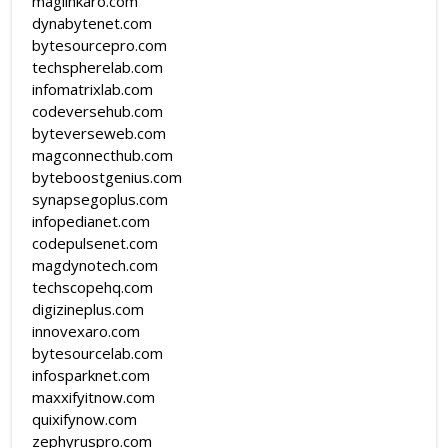
maglinkaro.com
dynabytenet.com
bytesourcepro.com
techspherelab.com
infomatrixlab.com
codeversehub.com
byteverseweb.com
magconnecthub.com
byteboostgenius.com
synapsegoplus.com
infopedianet.com
codepulsenet.com
magdynotech.com
techscopehq.com
digizineplus.com
innovexaro.com
bytesourcelab.com
infosparknet.com
maxxifyitnow.com
quixifynow.com
zephyruspro.com