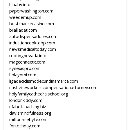
hibaby.info
paperwashington.com
weedemup.com
bestchancecasino.com
bilalliaqat.com
autodispensadores.com
inductioncooktopp.com
newsmedicaltoday.com
roofingnevada.info
magconnectx.com
synexispro.com
holayomi.com
ligadeciclismodecundinamarca.com
nashvilleworkerscompensationattorney.com
holyfamilycathedralschool.org
londonkiddy.com
ufabetcoaching.biz
davismindfulness.org
millionairebyte.com
fortechday.com