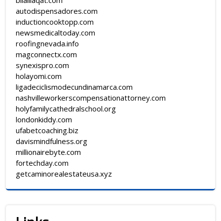
bilalliaqat.com
autodispensadores.com
inductioncooktopp.com
newsmedicaltoday.com
roofingnevada.info
magconnectx.com
synexispro.com
holayomi.com
ligadeciclismodecundinamarca.com
nashvilleworkerscompensationattorney.com
holyfamilycathedralschool.org
londonkiddy.com
ufabetcoaching.biz
davismindfulness.org
millionairebyte.com
fortechday.com
getcaminorealestateusa.xyz