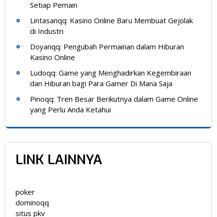
Setiap Pemain
Lintasanqq: Kasino Online Baru Membuat Gejolak
di Industri
Doyanqq: Pengubah Permainan dalam Hiburan
Kasino Online
Ludoqq: Game yang Menghadirkan Kegembiraan
dan Hiburan bagi Para Gamer Di Mana Saja
Pinoqq: Tren Besar Berikutnya dalam Game Online
yang Perlu Anda Ketahui
LINK LAINNYA
poker
dominoqq
situs pkv