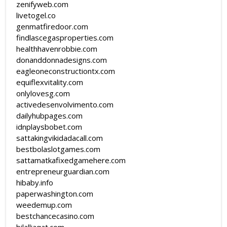
zenifyweb.com
livetogel.co
genmatfiredoor.com
findlascegasproperties.com
healthhavenrobbie.com
donanddonnadesigns.com
eagleoneconstructiontx.com
equiflexvitality.com
onlylovesg.com
activedesenvolvimento.com
dailyhubpages.com
idnplaysbobet.com
sattakingvikidadacall.com
bestbolaslotgames.com
sattamatkafixedgamehere.com
entrepreneurguardian.com
hibaby.info
paperwashington.com
weedemup.com
bestchancecasino.com