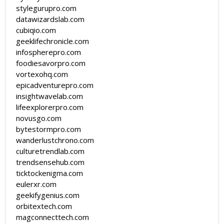
stylegurupro.com
datawizardslab.com
cubiqio.com
geeklifechronicle.com
infospherepro.com
foodiesavorpro.com
vortexohq.com
epicadventurepro.com
insightwavelab.com
lifeexplorerpro.com
novusgo.com
bytestormpro.com
wanderlustchrono.com
culturetrendlab.com
trendsensehub.com
ticktockenigma.com
eulerxr.com
geekifygenius.com
orbitextech.com
magconnecttech.com