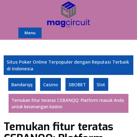
Skip
to
content
Menu
Situs Poker Online Terpopuler dengan Reputasi Terbaik
di Indonesia
Bandarqq
Casino
SBOBET
Slot
Temukan fitur teratas CEBANQQ: Platform masuk Anda
untuk kesenangan kasino
Temukan fitur teratas