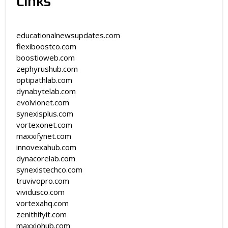
Links
educationalnewsupdates.com
flexiboostco.com
boostioweb.com
zephyrushub.com
optipathlab.com
dynabytelab.com
evolvionet.com
synexisplus.com
vortexonet.com
maxxifynet.com
innovexahub.com
dynacorelab.com
synexistechco.com
truvivopro.com
vividusco.com
vortexahq.com
zenithifyit.com
maxxiohub.com