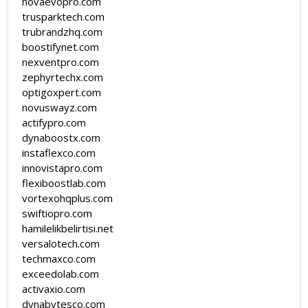
novaevopro.com
trusparktech.com
trubrandzhq.com
boostifynet.com
nexventpro.com
zephyrtechx.com
optigoxpert.com
novuswayz.com
actifypro.com
dynaboostx.com
instaflexco.com
innovistapro.com
flexiboostlab.com
vortexohqplus.com
swiftiopro.com
hamilelikbelirtisi.net
versalotech.com
techmaxco.com
exceedolab.com
activaxio.com
dynabytesco.com