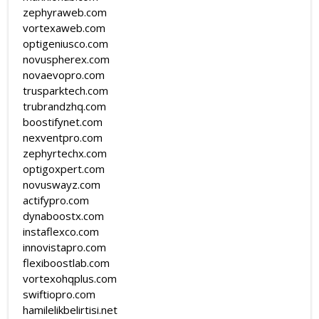
zephyraweb.com
vortexaweb.com
optigeniusco.com
novuspherex.com
novaevopro.com
trusparktech.com
trubrandzhq.com
boostifynet.com
nexventpro.com
zephyrtechx.com
optigoxpert.com
novuswayz.com
actifypro.com
dynaboostx.com
instaflexco.com
innovistapro.com
flexiboostlab.com
vortexohqplus.com
swiftiopro.com
hamilelikbelirtisi.net