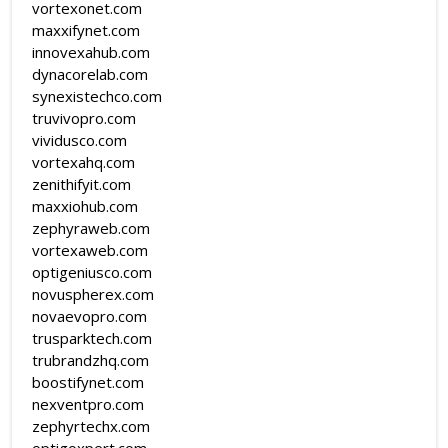
vortexonet.com
maxxifynet.com
innovexahub.com
dynacorelab.com
synexistechco.com
truvivopro.com
vividusco.com
vortexahq.com
zenithifyit.com
maxxiohub.com
zephyraweb.com
vortexaweb.com
optigeniusco.com
novuspherex.com
novaevopro.com
trusparktech.com
trubrandzhq.com
boostifynet.com
nexventpro.com
zephyrtechx.com