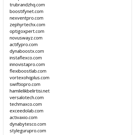
trubrandzhq.com
boostifynet.com
nexventpro.com
zephyrtechx.com
optigoxpert.com
novuswayz.com
actifypro.com
dynaboostx.com
instaflexco.com
innovistapro.com
flexiboostlab.com
vortexohqplus.com
swiftiopro.com
hamilelikbelirtisi.net
versalotech.com
techmaxco.com
exceedolab.com
activaxio.com
dynabytesco.com
stylegurupro.com