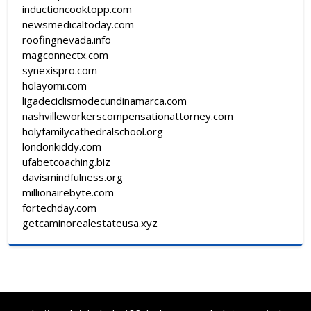
inductioncooktopp.com
newsmedicaltoday.com
roofingnevada.info
magconnectx.com
synexispro.com
holayomi.com
ligadeciclismodecundinamarca.com
nashvilleworkerscompensationattorney.com
holyfamilycathedralschool.org
londonkiddy.com
ufabetcoaching.biz
davismindfulness.org
millionairebyte.com
fortechday.com
getcaminorealestateusa.xyz