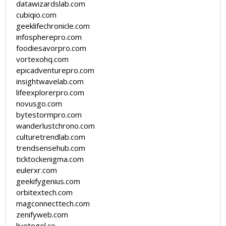
datawizardslab.com
cubiqio.com
geeklifechronicle.com
infospherepro.com
foodiesavorpro.com
vortexohq.com
epicadventurepro.com
insightwavelab.com
lifeexplorerpro.com
novusgo.com
bytestormpro.com
wanderlustchrono.com
culturetrendlab.com
trendsensehub.com
ticktockenigma.com
eulerxr.com
geekifygenius.com
orbitextech.com
magconnecttech.com
zenifyweb.com
livetogel.co