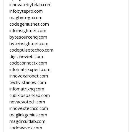
innovatebytelab.com
infobytepro.com
magbytego.com
codegeniusnet.com
infoinsightnet.com
bytesourcehq.com
byteinsightnet.com
codepulsetechco.com
digizineweb.com
codeconnectx.com
infomatrixxpert.com
innovexaronet.com
techvistanow.com
infomatrixhq.com
cubixiosparklab.com
novaevotech.com
innovextechco.com
maglinkgenius.com
magcircuitlab.com
codewavex.com