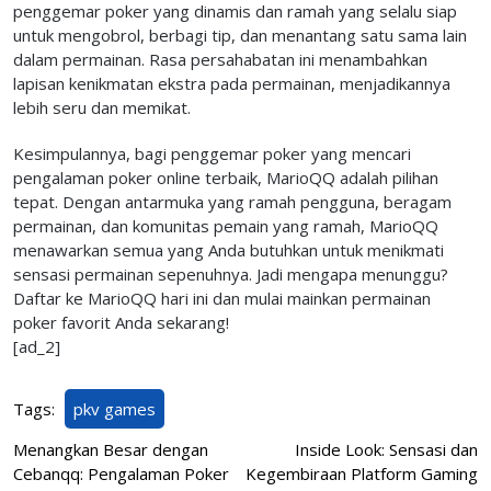
penggemar poker yang dinamis dan ramah yang selalu siap
untuk mengobrol, berbagi tip, dan menantang satu sama lain
dalam permainan. Rasa persahabatan ini menambahkan
lapisan kenikmatan ekstra pada permainan, menjadikannya
lebih seru dan memikat.
Kesimpulannya, bagi penggemar poker yang mencari
pengalaman poker online terbaik, MarioQQ adalah pilihan
tepat. Dengan antarmuka yang ramah pengguna, beragam
permainan, dan komunitas pemain yang ramah, MarioQQ
menawarkan semua yang Anda butuhkan untuk menikmati
sensasi permainan sepenuhnya. Jadi mengapa menunggu?
Daftar ke MarioQQ hari ini dan mulai mainkan permainan
poker favorit Anda sekarang!
[ad_2]
Tags:
pkv games
Post
Menangkan Besar dengan
Inside Look: Sensasi dan
Cebanqq: Pengalaman Poker
Kegembiraan Platform Gaming
navigation