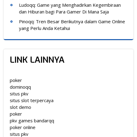
Ludoqq: Game yang Menghadirkan Kegembiraan
dan Hiburan bagi Para Gamer Di Mana Saja
Pinoqq: Tren Besar Berikutnya dalam Game Online
yang Perlu Anda Ketahui
LINK LAINNYA
poker
dominoqq
situs pkv
situs slot terpercaya
slot demo
poker
pkv games bandarqq
poker online
situs pkv