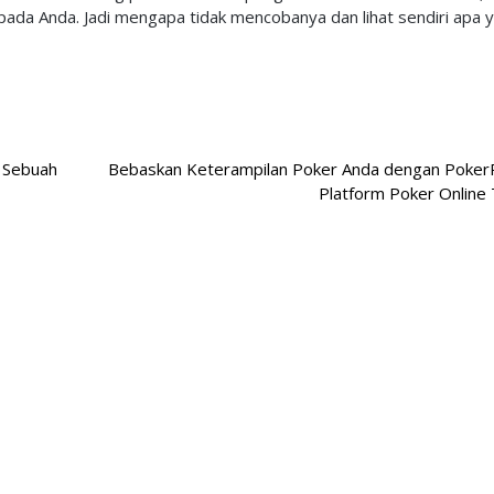
pada Anda. Jadi mengapa tidak mencobanya dan lihat sendiri apa 
: Sebuah
Bebaskan Keterampilan Poker Anda dengan PokerP
Platform Poker Online 