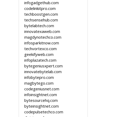
infogadgethub.com
codelinkitpro.com
techboostgen.com
techsensehub.com
bytelabtech.com
innovatexaweb.com
magdynotechco.com
infosparkitnow.com
techvortexco.com
geekifyweb.com
infoplazatech.com
bytegeniusxpert.com
innovatebytelab.com
infobytepro.com
magbytego.com
codegeniusnet.com
infoinsightnet.com
bytesourcehq.com
byteinsightnet.com
codepulsetechco.com