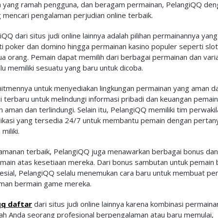
ka yang ramah pengguna, dan beragam permainan, PelangiQQ den
g mencari pengalaman perjudian online terbaik.
Q dari situs judi online lainnya adalah pilihan permainannya yang
ti poker dan domino hingga permainan kasino populer seperti slo
a orang. Pemain dapat memilih dari berbagai permainan dan varia
u memiliki sesuatu yang baru untuk dicoba.
komitmennya untuk menyediakan lingkungan permainan yang aman d
si terbaru untuk melindungi informasi pribadi dan keuangan pemain
man dan terlindungi. Selain itu, PelangiQQ memiliki tim perwakil
kasi yang tersedia 24/7 untuk membantu pemain dengan pertan
iliki.
keamanan terbaik, PelangiQQ juga menawarkan berbagai bonus dan
ain atas kesetiaan mereka. Dari bonus sambutan untuk pemain 
esial, PelangiQQ selalu menemukan cara baru untuk membuat pe
aman bermain game mereka.
q daftar
dari situs judi online lainnya karena kombinasi permaina
kah Anda seorang profesional berpengalaman atau baru memulai,