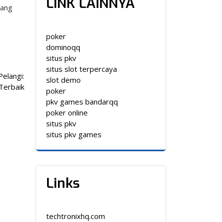
LINK LAINNYA
yang
poker
dominoqq
situs pkv
situs slot terpercaya
elangi:
slot demo
Terbaik
poker
pkv games bandarqq
poker online
situs pkv
situs pkv games
Links
techtronixhq.com