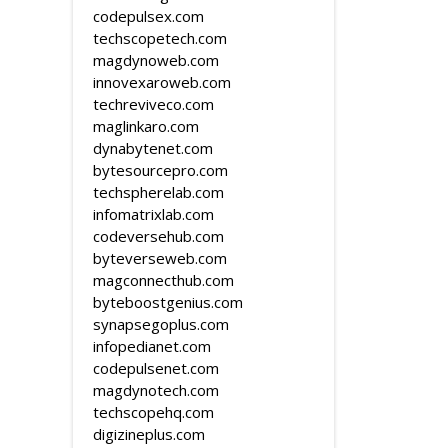
codepulsex.com
techscopetech.com
magdynoweb.com
innovexaroweb.com
techreviveco.com
maglinkaro.com
dynabytenet.com
bytesourcepro.com
techspherelab.com
infomatrixlab.com
codeversehub.com
byteverseweb.com
magconnecthub.com
byteboostgenius.com
synapsegoplus.com
infopedianet.com
codepulsenet.com
magdynotech.com
techscopehq.com
digizineplus.com