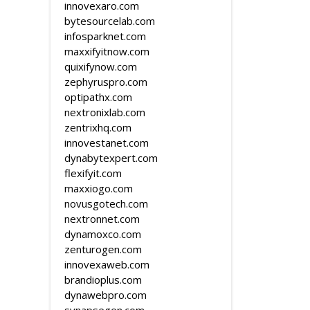
innovexaro.com
bytesourcelab.com
infosparknet.com
maxxifyitnow.com
quixifynow.com
zephyruspro.com
optipathx.com
nextronixlab.com
zentrixhq.com
innovestanet.com
dynabytexpert.com
flexifyit.com
maxxiogo.com
novusgotech.com
nextronnet.com
dynamoxco.com
zenturogen.com
innovexaweb.com
brandioplus.com
dynawebpro.com