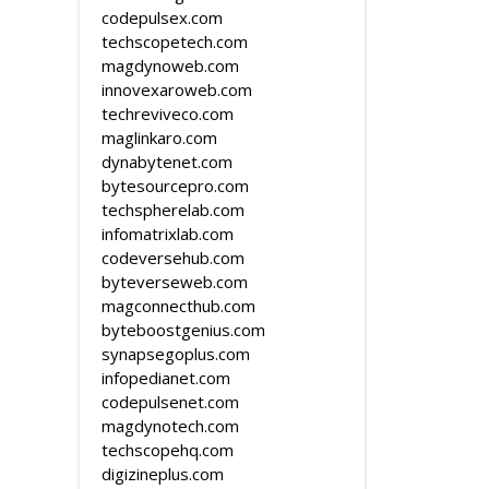
codepulsex.com
techscopetech.com
magdynoweb.com
innovexaroweb.com
techreviveco.com
maglinkaro.com
dynabytenet.com
bytesourcepro.com
techspherelab.com
infomatrixlab.com
codeversehub.com
byteverseweb.com
magconnecthub.com
byteboostgenius.com
synapsegoplus.com
infopedianet.com
codepulsenet.com
magdynotech.com
techscopehq.com
digizineplus.com