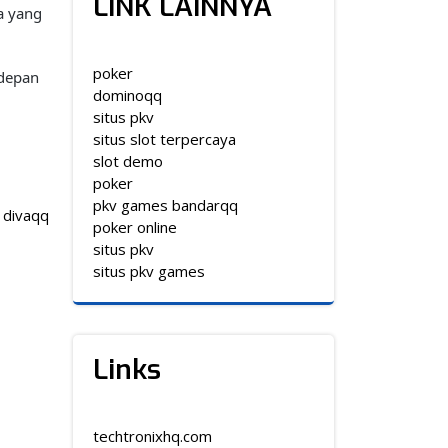
LINK LAINNYA
a yang
poker
 depan
dominoqq
situs pkv
situs slot terpercaya
slot demo
poker
pkv games bandarqq
 divaqq
poker online
situs pkv
situs pkv games
Links
techtronixhq.com