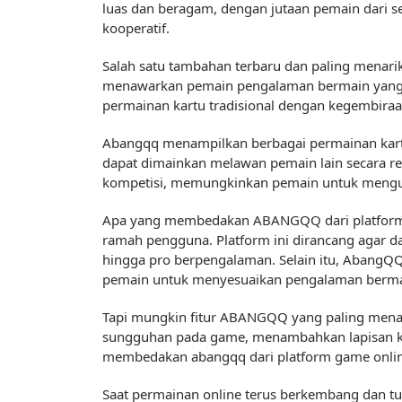
luas dan beragam, dengan jutaan pemain dari s
kooperatif.
Salah satu tambahan terbaru dan paling menarik
menawarkan pemain pengalaman bermain yang
permainan kartu tradisional dengan kegembiraan
Abangqq menampilkan berbagai permainan kartu
dapat dimainkan melawan pemain lain secara re
kompetisi, memungkinkan pemain untuk menguji
Apa yang membedakan ABANGQQ dari platform g
ramah pengguna. Platform ini dirancang agar da
hingga pro berpengalaman. Selain itu, AbangQ
pemain untuk menyesuaikan pengalaman bermai
Tapi mungkin fitur ABANGQQ yang paling menari
sungguhan pada game, menambahkan lapisan ke
membedakan abangqq dari platform game onlin
Saat permainan online terus berkembang dan