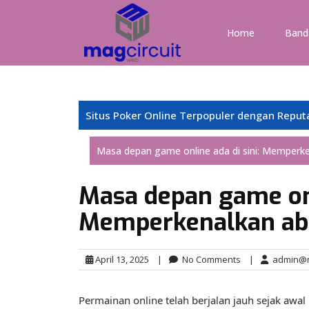
Skip
to
Home
Band
content
Situs Poker Online Terpopuler dengan Reputa
Masa depan game online ada di sini: Memperk
Masa depan game onli
Memperkenalkan a
April 13, 2025
|
No Comments
|
admin@m
Permainan online telah berjalan jauh sejak awal