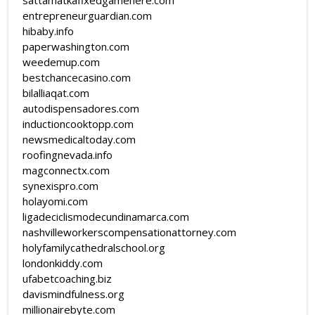
sattamatkafixedgamehere.com
entrepreneurguardian.com
hibaby.info
paperwashington.com
weedemup.com
bestchancecasino.com
bilalliaqat.com
autodispensadores.com
inductioncooktopp.com
newsmedicaltoday.com
roofingnevada.info
magconnectx.com
synexispro.com
holayomi.com
ligadeciclismodecundinamarca.com
nashvilleworkerscompensationattorney.com
holyfamilycathedralschool.org
londonkiddy.com
ufabetcoaching.biz
davismindfulness.org
millionairebyte.com