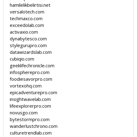
hamilelikbelirtisi.net
versalotech.com
techmaxco.com
exceedolab.com
activaxio.com
dynabytesco.com
stylegurupro.com
datawizardslab.com
cubiqio.com
geeklifechronicle.com
infospherepro.com
foodiesavorpro.com
vortexohq.com
epicadventurepro.com
insightwavelab.com
lifeexplorerpro.com
novusgo.com
bytestormpro.com
wanderlustchrono.com
culturetrendlab.com