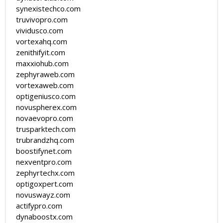
synexistechco.com
truvivopro.com
vividusco.com
vortexahq.com
zenithifyit.com
maxxiohub.com
zephyraweb.com
vortexaweb.com
optigeniusco.com
novuspherex.com
novaevopro.com
trusparktech.com
trubrandzhq.com
boostifynet.com
nexventpro.com
zephyrtechx.com
optigoxpert.com
novuswayz.com
actifypro.com
dynaboostx.com