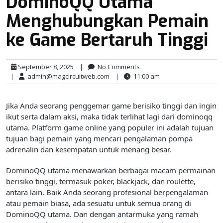
DominoQQ Utama
Menghubungkan Pemain
ke Game Bertaruh Tinggi
September 8, 2025
|
No Comments
|
admin@magcircuitweb.com
|
11:00 am
Jika Anda seorang penggemar game berisiko tinggi dan ingin
ikut serta dalam aksi, maka tidak terlihat lagi dari dominoqq
utama. Platform game online yang populer ini adalah tujuan
tujuan bagi pemain yang mencari pengalaman pompa
adrenalin dan kesempatan untuk menang besar.
DominoQQ utama menawarkan berbagai macam permainan
berisiko tinggi, termasuk poker, blackjack, dan roulette,
antara lain. Baik Anda seorang profesional berpengalaman
atau pemain biasa, ada sesuatu untuk semua orang di
DominoQQ utama. Dan dengan antarmuka yang ramah