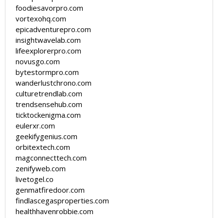
foodiesavorpro.com
vortexohq.com
epicadventurepro.com
insightwavelab.com
lifeexplorerpro.com
novusgo.com
bytestormpro.com
wanderlustchrono.com
culturetrendlab.com
trendsensehub.com
ticktockenigma.com
eulerxr.com
geekifygenius.com
orbitextech.com
magconnecttech.com
zenifyweb.com
livetogel.co
genmatfiredoor.com
findlascegasproperties.com
healthhavenrobbie.com