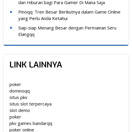
dan Hiburan bagi Para Gamer Di Mana Saja
Pinoqq: Tren Besar Berikutnya dalam Game Online
yang Perlu Anda Ketahui
Siap-siap Menang Besar dengan Permainan Seru
Elangqq
LINK LAINNYA
poker
dominoqq
situs pkv
situs slot terpercaya
slot demo
poker
pkv games bandarqq
poker online