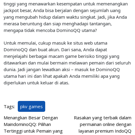
tinggi yang menawarkan kesempatan untuk memenangkan
jackpot besar, Anda bisa berjalan dengan sejumlah uang
yang mengubah hidup dalam waktu singkat. Jadi, jika Anda
merasa beruntung dan siap menghadapi tantangan,
mengapa tidak mencoba DominoQQ utama?
Untuk memulai, cukup masuk ke situs web utama
DominoQQ dan buat akun. Dari sana, Anda dapat
menjelajahi berbagai macam game berisiko tinggi yang
ditawarkan dan mulai bermain melawan pemain dari seluruh
dunia. Jadi jangan lewatkan aksi – masuk ke DominoQQ
utama hari ini dan lihat apakah Anda memiliki apa yang
diperlukan untuk keluar di atas.
Tags:
pkv games
Post
Menangkan Besar Dengan
Rasakan yang terbaik dalam
MaindominoQQ: Pilihan
permainan online dengan
navigation
Tertinggi untuk Pemain yang
layanan premium IndoQQ