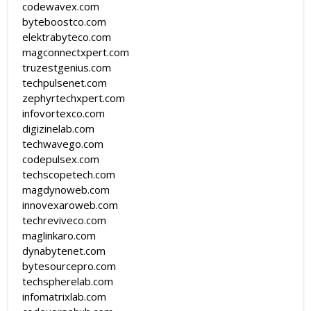
codewavex.com
byteboostco.com
elektrabyteco.com
magconnectxpert.com
truzestgenius.com
techpulsenet.com
zephyrtechxpert.com
infovortexco.com
digizinelab.com
techwavego.com
codepulsex.com
techscopetech.com
magdynoweb.com
innovexaroweb.com
techreviveco.com
maglinkaro.com
dynabytenet.com
bytesourcepro.com
techspherelab.com
infomatrixlab.com