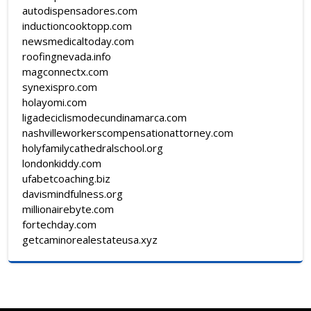
autodispensadores.com
inductioncooktopp.com
newsmedicaltoday.com
roofingnevada.info
magconnectx.com
synexispro.com
holayomi.com
ligadeciclismodecundinamarca.com
nashvilleworkerscompensationattorney.com
holyfamilycathedralschool.org
londonkiddy.com
ufabetcoaching.biz
davismindfulness.org
millionairebyte.com
fortechday.com
getcaminorealestateusa.xyz