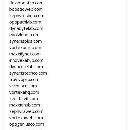
flexiboostco.com
boostioweb.com
zephyrushub.com
optipathlab.com
dynabytelab.com
evolvionet.com
synexisplus.com
vortexonet.com
maxxifynet.com
innovexahub.com
dynacorelab.com
synexistechco.com
truvivopro.com
vividusco.com
vortexahq.com
zenithifyit.com
maxxiohub.com
zephyraweb.com
vortexaweb.com
optigeniusco.com