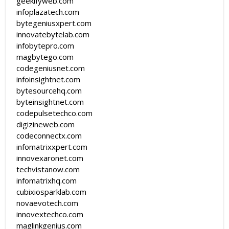
geekifyweb.com
infoplazatech.com
bytegeniusxpert.com
innovatebytelab.com
infobytepro.com
magbytego.com
codegeniusnet.com
infoinsightnet.com
bytesourcehq.com
byteinsightnet.com
codepulsetechco.com
digizineweb.com
codeconnectx.com
infomatrixxpert.com
innovexaronet.com
techvistanow.com
infomatrixhq.com
cubixiosparklab.com
novaevotech.com
innovextechco.com
maglinkgenius.com