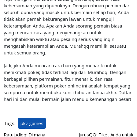
kebersamaan yang dipupuknya. Dengan ribuan pemain dari
seluruh dunia yang masuk untuk bermain setiap hari, Anda
tidak akan pernah kekurangan lawan untuk menguji
keterampilan Anda. Apakah Anda seorang pemain biasa
yang mencari cara yang menyenangkan untuk
menghabiskan waktu atau pesaing serius yang ingin
mengasah keterampilan Anda, Murahqq memiliki sesuatu
untuk semua orang.
Jadi, jika Anda mencari cara baru yang menarik untuk
menikmati poker, tidak terlihat lagi dari Murahqq. Dengan
berbagai pilihan permainan, fitur menarik, dan rasa
kebersamaan, platform poker online ini adalah tempat yang
sempurna untuk membuka kunci hiburan tanpa akhir. Daftar
hari ini dan mulai bermain jalan menuju kemenangan besar!
Tags:
pkv games
Post
Ratujudiqq: Di mana
JurusQQ: Tiket Anda untuk