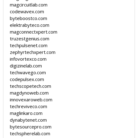
magcircuitlab.com
codewavex.com
byteboostco.com
elektrabyteco.com
magconnectxpert.com
truzestgenius.com
techpulsenet.com
zephyrtechxpert.com
infovortexco.com
digizinelab.com
techwavego.com
codepulsex.com
techscopetech.com
magdynoweb.com
innovexaroweb.com
techreviveco.com
maglinkaro.com
dynabytenet.com
bytesourcepro.com
techspherelab.com