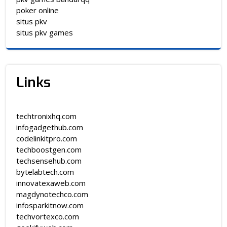
poker online
situs pkv
situs pkv games
Links
techtronixhq.com
infogadgethub.com
codelinkitpro.com
techboostgen.com
techsensehub.com
bytelabtech.com
innovatexaweb.com
magdynotechco.com
infosparkitnow.com
techvortexco.com