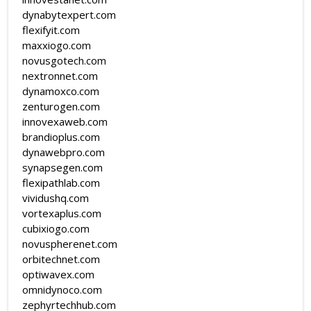
dynabytexpert.com
flexifyit.com
maxxiogo.com
novusgotech.com
nextronnet.com
dynamoxco.com
zenturogen.com
innovexaweb.com
brandioplus.com
dynawebpro.com
synapsegen.com
flexipathlab.com
vividushq.com
vortexaplus.com
cubixiogo.com
novuspherenet.com
orbitechnet.com
optiwavex.com
omnidynoco.com
zephyrtechhub.com