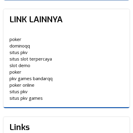
LINK LAINNYA
poker
dominoqq
situs pkv
situs slot terpercaya
slot demo
poker
pkv games bandarqq
poker online
situs pkv
situs pkv games
Links