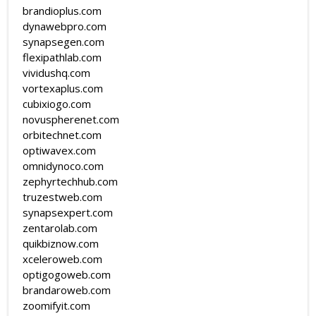
brandioplus.com
dynawebpro.com
synapsegen.com
flexipathlab.com
vividushq.com
vortexaplus.com
cubixiogo.com
novuspherenet.com
orbitechnet.com
optiwavex.com
omnidynoco.com
zephyrtechhub.com
truzestweb.com
synapsexpert.com
zentarolab.com
quikbiznow.com
xceleroweb.com
optigogoweb.com
brandaroweb.com
zoomifyit.com