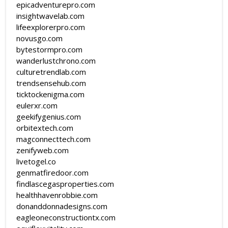
epicadventurepro.com
insightwavelab.com
lifeexplorerpro.com
novusgo.com
bytestormpro.com
wanderlustchrono.com
culturetrendlab.com
trendsensehub.com
ticktockenigma.com
eulerxr.com
geekifygenius.com
orbitextech.com
magconnecttech.com
zenifyweb.com
livetogel.co
genmatfiredoor.com
findlascegasproperties.com
healthhavenrobbie.com
donanddonnadesigns.com
eagleoneconstructiontx.com