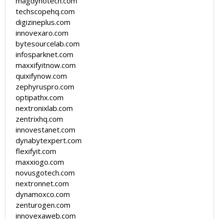
magdynotech.com
techscopehq.com
digizineplus.com
innovexaro.com
bytesourcelab.com
infosparknet.com
maxxifyitnow.com
quixifynow.com
zephyruspro.com
optipathx.com
nextronixlab.com
zentrixhq.com
innovestanet.com
dynabytexpert.com
flexifyit.com
maxxiogo.com
novusgotech.com
nextronnet.com
dynamoxco.com
zenturogen.com
innovexaweb.com