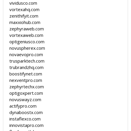
vividusco.com
vortexahq.com
zenithifyit.com
maxxiohub.com
zephyraweb.com
vortexaweb.com
optigeniusco.com
novuspherex.com
novaevopro.com
trusparktech.com
trubrandzhq.com
boostifynet.com
nexventpro.com
zephyrtechx.com
optigoxpert.com
novuswayz.com
actifypro.com
dynaboostx.com
instaflexco.com
innovistapro.com