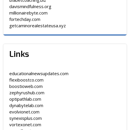
ufabetcoaching.biz
davismindfulness.org
millionairebyte.com
fortechday.com
getcaminorealestateusa.xyz
Links
educationalnewsupdates.com
flexiboostco.com
boostioweb.com
zephyrushub.com
optipathlab.com
dynabytelab.com
evolvionet.com
synexisplus.com
vortexonet.com