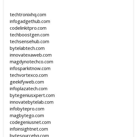
techtronixhq.com
infogadgethub.com
codelinkitpro.com
techboostgen.com
techsensehub.com
bytelabtech.com
innovatexaweb.com
magdynotechco.com
infosparkitnow.com
techvortexco.com
geekifyweb.com
infoplazatech.com
bytegeniusxpert.com
innovatebytelab.com
infobytepro.com
magbytego.com
codegeniusnet.com
infoinsightnet.com
bytesourcehq.com