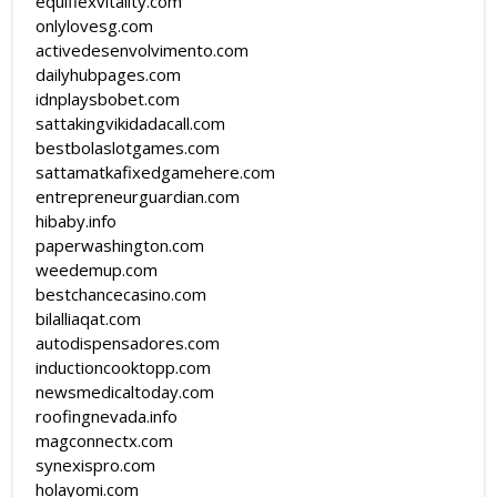
equiflexvitality.com
onlylovesg.com
activedesenvolvimento.com
dailyhubpages.com
idnplaysbobet.com
sattakingvikidadacall.com
bestbolaslotgames.com
sattamatkafixedgamehere.com
entrepreneurguardian.com
hibaby.info
paperwashington.com
weedemup.com
bestchancecasino.com
bilalliaqat.com
autodispensadores.com
inductioncooktopp.com
newsmedicaltoday.com
roofingnevada.info
magconnectx.com
synexispro.com
holayomi.com