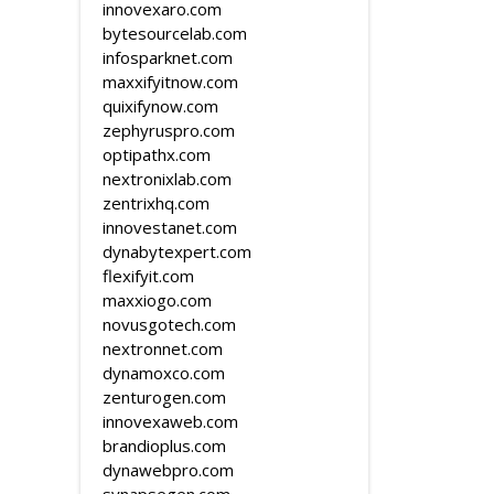
innovexaro.com
bytesourcelab.com
infosparknet.com
maxxifyitnow.com
quixifynow.com
zephyruspro.com
optipathx.com
nextronixlab.com
zentrixhq.com
innovestanet.com
dynabytexpert.com
flexifyit.com
maxxiogo.com
novusgotech.com
nextronnet.com
dynamoxco.com
zenturogen.com
innovexaweb.com
brandioplus.com
dynawebpro.com