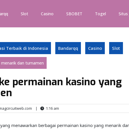
arqq
Slot
Casino
SBOBET
Togel
Situs
si Terbaik di Indonesia
Bandarqq
Casino
Slot
 menarik dan turnamen
e permainan kasino yang
men
agcircuitweb.com
|
1:16 am
r yang menawarkan berbagai permainan kasino yang menarik da